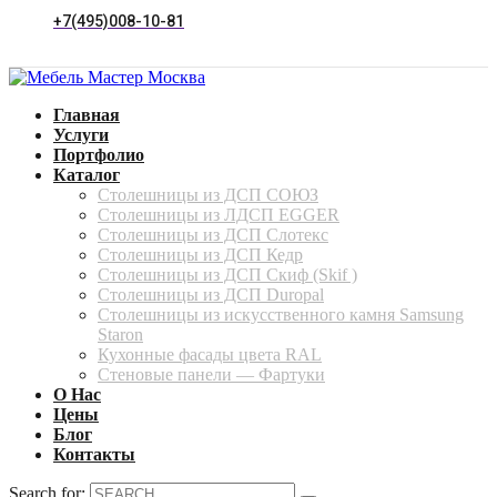
+7(495)008-10-81
Главная
Услуги
Портфолио
Каталог
Столешницы из ДСП СОЮЗ
Столешницы из ЛДСП EGGER
Столешницы из ДСП Слотекс
Столешницы из ДСП Кедр
Столешницы из ДСП Скиф (Skif )
Столешницы из ДСП Duropal
Столешницы из искусственного камня Samsung
Staron
Кухонные фасады цвета RAL
Стеновые панели — Фартуки
О Нас
Цены
Блог
Контакты
Search for: