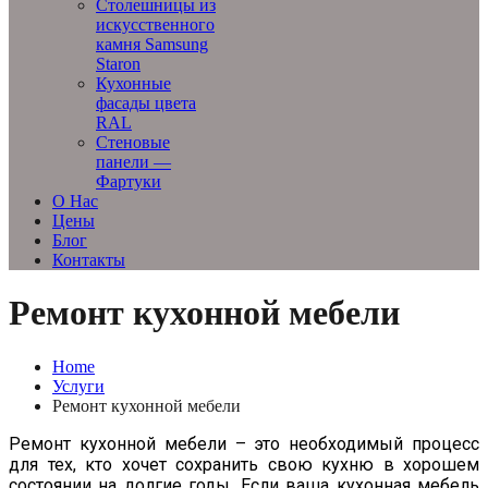
Столешницы из
искусственного
камня Samsung
Staron
Кухонные
фасады цвета
RAL
Стеновые
панели —
Фартуки
О Нас
Цены
Блог
Контакты
Ремонт кухонной мебели
Home
Услуги
Ремонт кухонной мебели
Ремонт кухонной мебели – это необходимый процесс
для тех, кто хочет сохранить свою кухню в хорошем
состоянии на долгие годы. Если ваша кухонная мебель